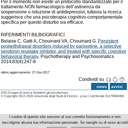
Per il momento non esiste un protocollo standardizzato per il
trattamento NON farmacologico dell’astinenza da
sospensione o riduzione di antidepressivi, tuttavia la ricerca
suggerisce che una psicoterapia cognitivo-comportamentale
specifica per questo disturbo sia efficace.
RIFERIMENTI BILBIOGRAFICI
Belaise C, Gatti A, Chouinard VA, Chouinard G.
Persistent
postwithdrawal disorders induced by paroxetine, a selective
serotonin reuptake inhibitor, and treated with specific cognitive
behavioral therapy
. Psychotherapy and Psychosomatics
2014;83(4):247-8
ultimo aggiornamento: 27-Giu-2017
Condividi su
news
avvisi
DSS Gruppo di ricerca Smettere gli psicofarmaci
© Copyright 2012-2026 Università degli Studi di Firenze - p.iva | cod.fiscale 01279680480
I cookie di questo sito servono al suo corretto funzionamento e non
raccolgono alcuna tua informazione personale. Se navighi su di esso accetti